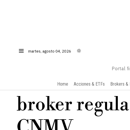
martes, agosto 04, 2026
Portal f
Home
Acciones & ETFs
Brokers & 
broker regul
CNMV